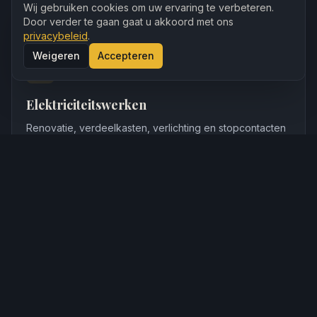
Wat wij voor u kunnen
betekenen
Wij gebruiken cookies om uw ervaring te verbeteren.
Door verder te gaan gaat u akkoord met ons
privacybeleid
.
Weigeren
Accepteren
Elektriciteitswerken
Renovatie, verdeelkasten, verlichting en stopcontacten
in Dilbeek. AREI-conform en klaar voor keuring.
Meer info
Zonnepanelen
Professionele installatie met topmerken zoals Enphase.
Verlaag uw energiekost structureel.