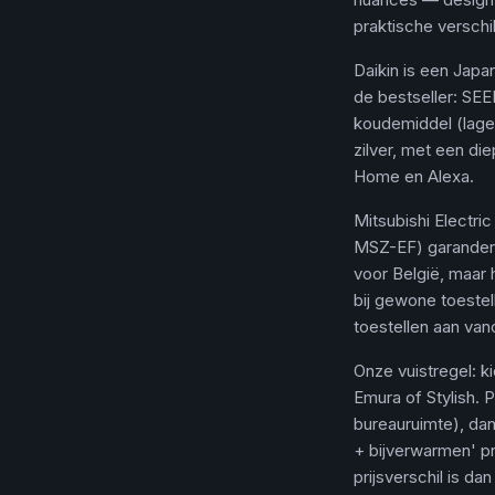
praktische verschi
Daikin is een Jap
de bestseller: SEER
koudemiddel (lage
zilver, met een di
Home en Alexa.
Mitsubishi Electr
MSZ-EF) garandere
voor België, maar 
bij gewone toestel
toestellen aan van
Onze vuistregel: k
Emura of Stylish. 
bureauruimte), da
+ bijverwarmen' p
prijsverschil is dan