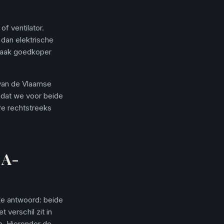
f ventilator.
 dan elektrische
 vaak goedkoper
 van de Vlaamse
dat we voor beide
re rechtstreeks
 A-
jke antwoord: beide
 verschil zit in
e. Hieronder de