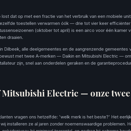
lost dat op met een fractie van het verbruik van een mobiele unit o
dezelfde toestellen verwarmen óók — drie tot vier keer efficiënter
tussenseizoenen (oktober tot april) is een airco voor één kamer
ten draaien.
s in Dilbeek, alle deelgemeentes en de aangrenzende gemeentes
ewust met twee A-merken — Daikin en Mitsubishi Electric — om
allateur zijn, snel aan onderdelen geraken en de garantieprocedu
 Mitsubishi Electric — onze twee
lanten vragen ons hetzelfde: 'welk merk is het beste?' Het eerli
n wij installeren ze al jaren zonder noemenswaardige problemen. Het
geluidsniveau bij minimaal toerental, en gedrag bij extreme koud