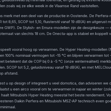
llen zoals wij ze elke week in de Vlaamse Rand vaststellen.
ans merk met een deel van de productie in Oostende. De Perfera
 tot 8,65, SCOP tot 5,10, fluisterstil vanaf 19 dB(A) en uitgerust 
re GWP). De Stylish- en Emura-modellen zijn de designkeuze — m
eptemaat van slechts 18 cm. De Onecta-app is stabiel en koppelt 
ic speelt vooral hoog op verwarmen. De Hyper Heating-modellen
n 100% nominaal vermogen tot -15 °C en blijven verwarmen tot -
het betekent dat de COP bij 0 à -5 °C (onze winterrealiteit) merkb
len. SCOP tot 5,2, geluidsniveau vanaf 19 dB(A), en met MELCloud
op afstand.
iest u op design of integreert u veel domotica, dan adviseren we 
Plaatst u een airco vooral om te verwarmen in najaar en winter (zo
n haalt Mitsubishi Hyper Heating meestal het beste rendement. V
resteren Daikin Perfera en Mitsubishi MSZ-AP technisch even go
 minimaal.