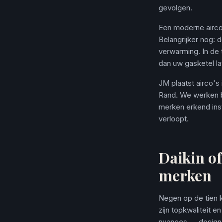
gevolgen.
Een moderne airco 
Belangrijker nog: 
verwarming. In de 
dan uw gasketel la
JM plaatst airco'
Rand. We werken b
merken erkend inst
verloopt.
Daikin of
merken
Negen op de tien k
zijn topkwaliteit e
nuances — design, 