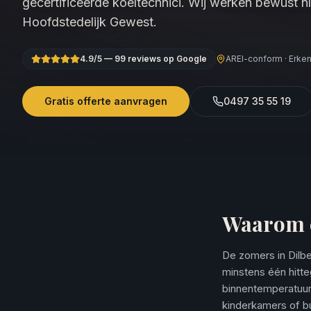
gecertificeerde koeltechnici. Wij werken bewust ní
Hoofdstedelijk Gewest.
4.9/5 — 99 reviews op Google
AREI-conform · Erkend
Gratis offerte aanvragen
0497 35 55 19
Waarom e
De zomers in Dilbe
minstens één hitt
binnentemperatuur 
kinderkamers of bu