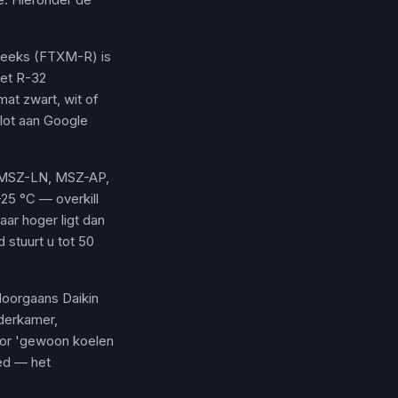
-reeks (FTXM-R) is
met R-32
at zwart, wit of
vlot aan Google
 (MSZ-LN, MSZ-AP,
25 °C — overkill
aar hoger ligt dan
 stuurt u tot 50
doorgaans Daikin
lderkamer,
oor 'gewoon koelen
ed — het