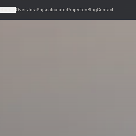
ebied
Over Jora
Prijscalculator
Projecten
Blog
Contact