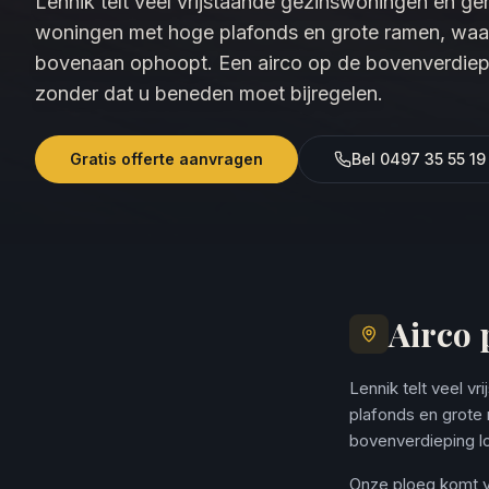
Lennik telt veel vrijstaande gezinswoningen en g
woningen met hoge plafonds en grote ramen, waa
bovenaan ophoopt. Een airco op de bovenverdiepi
zonder dat u beneden moet bijregelen.
Gratis offerte aanvragen
Bel 0497 35 55 19
Airco 
Lennik telt veel 
plafonds en grote
bovenverdieping l
Onze ploeg komt va