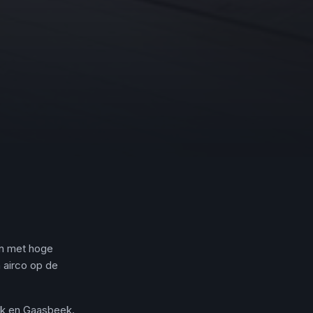
en met hoge
 airco op de
nik en Gaasbeek.