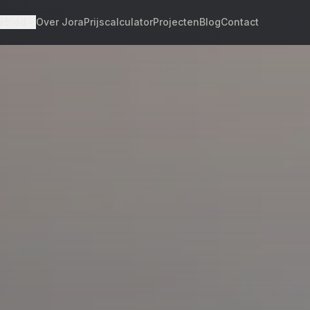
ebied
Over Jora
Prijscalculator
Projecten
Blog
Contact