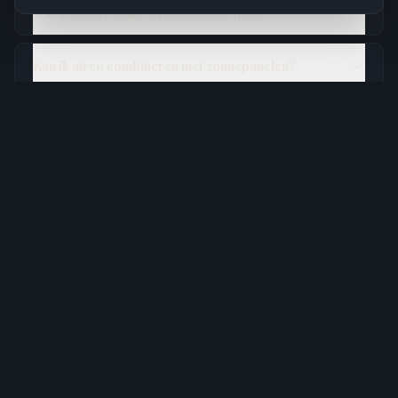
Wat is beter: single-split of multi-split?
Kan ik airco combineren met zonnepanelen?
Welke merken plaatsen jullie?
In welke regio plaatsen jullie airco's?
Airco laten plaatsen in
Ternat
?
Wij komen gratis langs voor een plaatsbezoek en bezorgen u
een duidelijke offerte zonder verplichtingen.