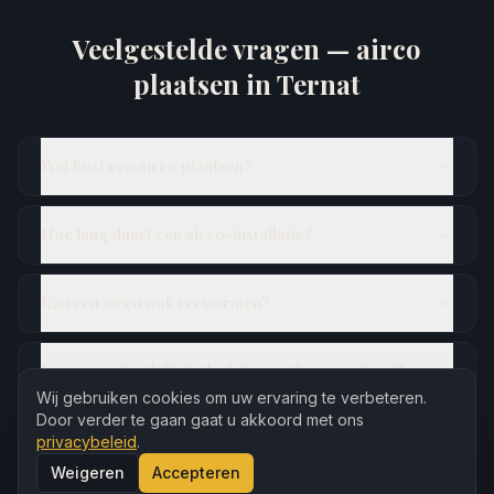
Veelgestelde vragen — airco
plaatsen in
Ternat
Wat kost een airco plaatsen?
Hoe lang duurt een airco-installatie?
Kan een airco ook verwarmen?
Is een aparte elektrische kring nodig voor airco?
Wij gebruiken cookies om uw ervaring te verbeteren.
Door verder te gaan gaat u akkoord met ons
Waar mag de buitenunit geplaatst worden?
privacybeleid
.
Weigeren
Accepteren