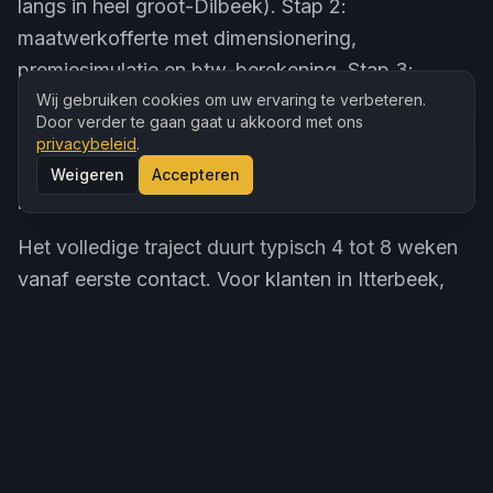
langs in heel groot-Dilbeek). Stap 2:
maatwerkofferte met dimensionering,
premiesimulatie en btw-berekening. Stap 3:
bestelling, plaatsing in 1 à 2 dagen, AREI-keuring.
Wij gebruiken cookies om uw ervaring te verbeteren.
Door verder te gaan gaat u akkoord met ons
Stap 4: digitale meter laten omschakelen naar
privacybeleid
.
terugleverstand. Stap 5: wij dienen het
Weigeren
Accepteren
premiedossier in.
Het volledige traject duurt typisch 4 tot 8 weken
vanaf eerste contact. Voor klanten in Itterbeek,
Schepdaal of Groot-Bijgaarden zijn we doorgaans
binnen 5 werkdagen ter plaatse voor een eerste
meting.
Lees ook