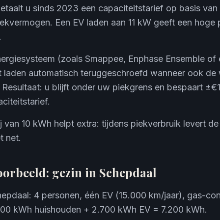
etaalt u sinds 2023 een capaciteitstarief op basis van
iekvermogen. Een EV laden aan 11 kW geeft een hoge p
.
nergiesysteem (zoals Smappee, Enphase Ensemble of 
 laden automatisch teruggeschroefd wanneer ook de
 Resultaat: u blijft onder uw piekgrens en bespaart ±
citeitstarief.
j van 10 kWh helpt extra: tijdens piekverbruik levert de
t net.
oorbeeld: gezin in Schepdaal
hepdaal: 4 personen, één EV (15.000 km/jaar), gas-con
.500 kWh huishouden + 2.700 kWh EV = 7.200 kWh.