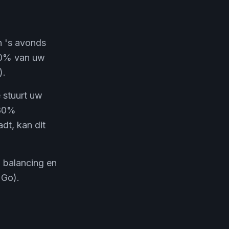
n 's avonds
±30% van uw
).
 stuurt uw
-80%
dt, kan dit
d balancing en
 Go).