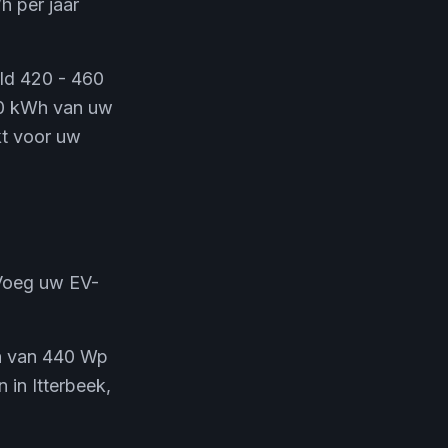
h per jaar
ld 420 - 460
700 kWh van uw
kt voor uw
 Voeg uw EV-
en van 440 Wp
 in Itterbeek,