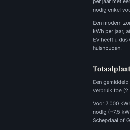
per jaar met e
nodig enkel vo
Een modern zon
kWh per jaar, a
EV heeft u dus 
huishouden.
Totaalplaa
Een gemiddeld 
verbruik toe (2
Voor 7.000 kWh
nodig (~7,5 kWp
Schepdaal of G