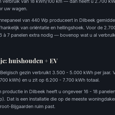
en verbruik van 18 kWh/100 km — dan heeft u 2.700 kW
or uw wagen.
nepaneel van 440 Wp produceert in Dilbeek gemidde
fhankelijk van oriëntatie en hellingshoek. Voor de 2.
6 à 7 panelen extra nodig — bovenop wat u al verbrui
tje: huishouden + EV
Belgisch gezin verbruikt 3.500 - 5.000 kWh per jaar.
.700 kWh) en u zit op 6.200 - 7.700 kWh totaal.
 productie in Dilbeek heeft u ongeveer 16 - 18 panel
). Dat is een installatie die op de meeste woningdaken
root-Bijgaarden ruim past.