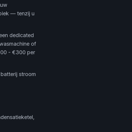
 uw
iek — tenzij u
een dedicated
 wasmachine of
€100 - €300 per
 batterij stroom
densatieketel,