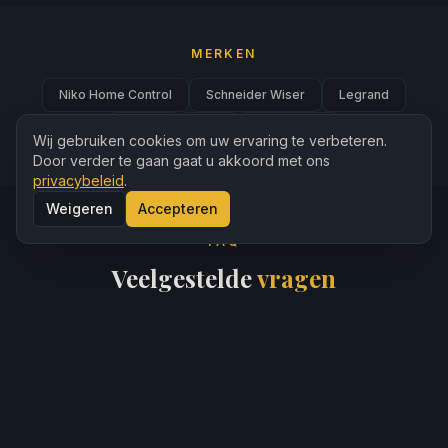
MERKEN
Niko Home Control
Schneider Wiser
Legrand
Hager
ABB
Philips Hue
Wij gebruiken cookies om uw ervaring te verbeteren.
Door verder te gaan gaat u akkoord met ons
privacybeleid
.
Weigeren
Accepteren
FAQ
Veelgestelde
vragen
Wat kost een domotica-installatie?
Kan domotica in een bestaande woning?