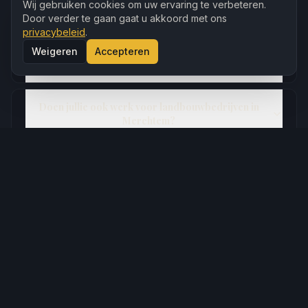
Wij gebruiken cookies om uw ervaring te verbeteren.
zonder netbeperking?
Door verder te gaan gaat u akkoord met ons
privacybeleid
.
Welke laadpaal is geschikt voor een vrijstaande
Weigeren
Accepteren
woning in Brussegem?
Doen jullie ook werk voor landbouwbedrijven in
Merchtem?
Elektricien nodig in
Merchtem
?
Vraag vandaag nog een gratis en vrijblijvende offerte aan.
Gratis offerte aanvragen