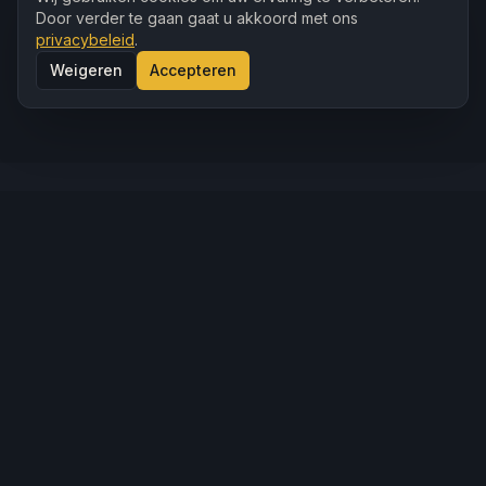
Door verder te gaan gaat u akkoord met ons
Gratis offerte aanvragen
privacybeleid
.
Weigeren
Accepteren
0497 35 55 19
REALISATIES
Recente realisaties
Een greep uit ons werk in Dilbeek en Vlaams-Brabant.