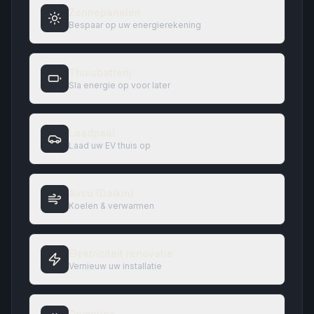
Zonnepanelen
Bespaar op uw energierekening
Thuisbatterij
Sla energie op voor later
Laadpaal
Laad uw EV thuis op
Airco (Daikin)
Koelen & verwarmen
Elektriciteit renovatie
Vernieuw uw installatie
Domotica